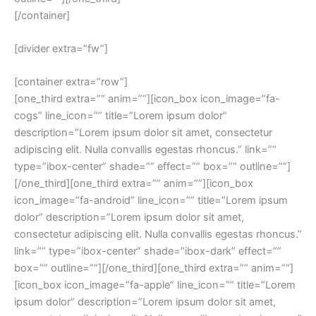
[/container]
[divider extra=”fw”]
[container extra=”row”]
[one_third extra=”” anim=””][icon_box icon_image=”fa-
cogs” line_icon=”” title=”Lorem ipsum dolor”
description=”Lorem ipsum dolor sit amet, consectetur
adipiscing elit. Nulla convallis egestas rhoncus.” link=””
type=”ibox-center” shade=”” effect=”” box=”” outline=””]
[/one_third][one_third extra=”” anim=””][icon_box
icon_image=”fa-android” line_icon=”” title=”Lorem ipsum
dolor” description=”Lorem ipsum dolor sit amet,
consectetur adipiscing elit. Nulla convallis egestas rhoncus.”
link=”” type=”ibox-center” shade=”ibox-dark” effect=””
box=”” outline=””][/one_third][one_third extra=”” anim=””]
[icon_box icon_image=”fa-apple” line_icon=”” title=”Lorem
ipsum dolor” description=”Lorem ipsum dolor sit amet,