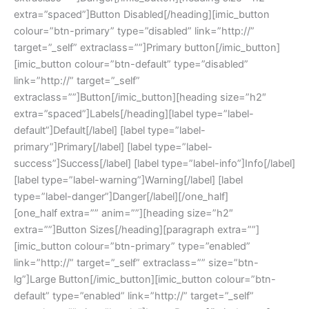
extra=”spaced”]Button Disabled[/heading][imic_button
colour=”btn-primary” type=”disabled” link=”http://”
target=”_self” extraclass=””]Primary button[/imic_button]
[imic_button colour=”btn-default” type=”disabled”
link=”http://” target=”_self”
extraclass=””]Button[/imic_button][heading size=”h2″
extra=”spaced”]Labels[/heading][label type=”label-
default”]Default[/label] [label type=”label-
primary”]Primary[/label] [label type=”label-
success”]Success[/label] [label type=”label-info”]Info[/label]
[label type=”label-warning”]Warning[/label] [label
type=”label-danger”]Danger[/label][/one_half]
[one_half extra=”” anim=””][heading size=”h2″
extra=””]Button Sizes[/heading][paragraph extra=””]
[imic_button colour=”btn-primary” type=”enabled”
link=”http://” target=”_self” extraclass=”” size=”btn-
lg”]Large Button[/imic_button][imic_button colour=”btn-
default” type=”enabled” link=”http://” target=”_self”