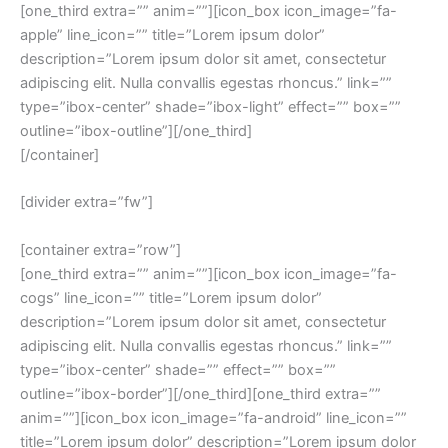
[one_third extra=”” anim=””][icon_box icon_image=”fa-
apple” line_icon=”” title=”Lorem ipsum dolor”
description=”Lorem ipsum dolor sit amet, consectetur
adipiscing elit. Nulla convallis egestas rhoncus.” link=””
type=”ibox-center” shade=”ibox-light” effect=”” box=””
outline=”ibox-outline”][/one_third]
[/container]
[divider extra=”fw”]
[container extra=”row”]
[one_third extra=”” anim=””][icon_box icon_image=”fa-
cogs” line_icon=”” title=”Lorem ipsum dolor”
description=”Lorem ipsum dolor sit amet, consectetur
adipiscing elit. Nulla convallis egestas rhoncus.” link=””
type=”ibox-center” shade=”” effect=”” box=””
outline=”ibox-border”][/one_third][one_third extra=””
anim=””][icon_box icon_image=”fa-android” line_icon=””
title=”Lorem ipsum dolor” description=”Lorem ipsum dolor