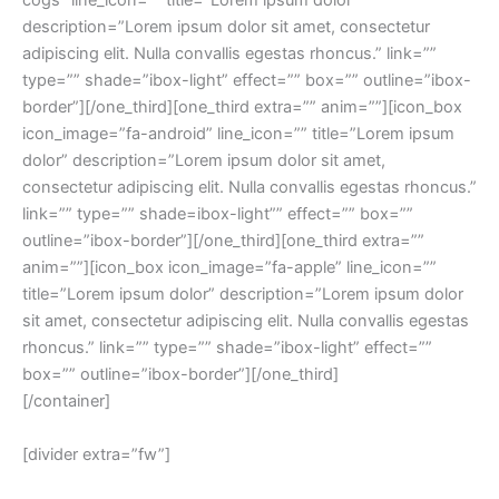
cogs” line_icon=”” title=”Lorem ipsum dolor”
description=”Lorem ipsum dolor sit amet, consectetur
adipiscing elit. Nulla convallis egestas rhoncus.” link=””
type=”” shade=”ibox-light” effect=”” box=”” outline=”ibox-
border”][/one_third][one_third extra=”” anim=””][icon_box
icon_image=”fa-android” line_icon=”” title=”Lorem ipsum
dolor” description=”Lorem ipsum dolor sit amet,
consectetur adipiscing elit. Nulla convallis egestas rhoncus.”
link=”” type=”” shade=ibox-light”” effect=”” box=””
outline=”ibox-border”][/one_third][one_third extra=””
anim=””][icon_box icon_image=”fa-apple” line_icon=””
title=”Lorem ipsum dolor” description=”Lorem ipsum dolor
sit amet, consectetur adipiscing elit. Nulla convallis egestas
rhoncus.” link=”” type=”” shade=”ibox-light” effect=””
box=”” outline=”ibox-border”][/one_third]
[/container]
[divider extra=”fw”]