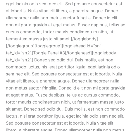
eget lacinia odio sem nec elit. Sed posuere consectetur est
at lobortis. Nulla vitae elit libero, a pharetra augue. Donec
ullamcorper nulla non metus auctor fringilla. Donec id elit
non mi porta gravida at eget metus. Fusce dapibus, tellus ac
cursus commodo, tortor mauris condimentum nibh, ut
fermentum massa justo sit amet.[/togglebody]
[/togglegroup][togglegroup][togglehead id=”sn”
tab_id=”sn2″]Toggle Panel #3[/togglehead][togglebody
tab_id=”sn2″] Donec sed odio dui. Duis mollis, est non
commodo luctus, nisi erat porttitor ligula, eget lacinia odio
sem nec elit. Sed posuere consectetur est at lobortis. Nulla
vitae elit libero, a pharetra augue. Donec ullamcorper nulla
non metus auctor fringilla. Donec id elit non mi porta gravida
at eget metus. Fusce dapibus, tellus ac cursus commodo,
tortor mauris condimentum nibh, ut fermentum massa justo
sit amet. Donec sed odio dui. Duis mollis, est non commodo
luctus, nisi erat porttitor ligula, eget lacinia odio sem nec elit.
Sed posuere consectetur est at lobortis. Nulla vitae elit
libero, a pharetra augue. Donec ullamcorper nulla non metus