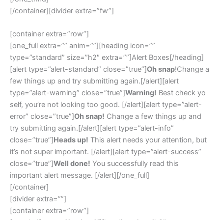
[/container][divider extra=”fw”]
[container extra=”row”]
[one_full extra=”” anim=””][heading icon=””
type=”standard” size=”h2″ extra=””]Alert Boxes[/heading]
[alert type=”alert-standard” close=”true”]
Oh snap
!Change a
few things up and try submitting again.[/alert][alert
type=”alert-warning” close=”true”]
Warning!
Best check yo
self, you’re not looking too good. [/alert][alert type=”alert-
error” close=”true”]
Oh snap!
Change a few things up and
try submitting again.[/alert][alert type=”alert-info”
close=”true”]
Heads up!
This alert needs your attention, but
it’s not super important. [/alert][alert type=”alert-success”
close=”true”]
Well done!
You successfully read this
important alert message. [/alert][/one_full]
[/container]
[divider extra=””]
[container extra=”row”]