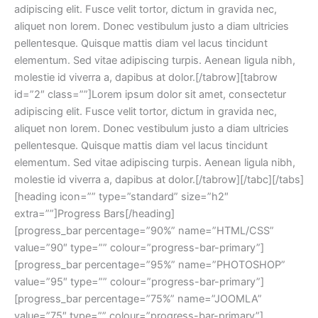
adipiscing elit. Fusce velit tortor, dictum in gravida nec,
aliquet non lorem. Donec vestibulum justo a diam ultricies
pellentesque. Quisque mattis diam vel lacus tincidunt
elementum. Sed vitae adipiscing turpis. Aenean ligula nibh,
molestie id viverra a, dapibus at dolor.[/tabrow][tabrow
id=”2″ class=””]Lorem ipsum dolor sit amet, consectetur
adipiscing elit. Fusce velit tortor, dictum in gravida nec,
aliquet non lorem. Donec vestibulum justo a diam ultricies
pellentesque. Quisque mattis diam vel lacus tincidunt
elementum. Sed vitae adipiscing turpis. Aenean ligula nibh,
molestie id viverra a, dapibus at dolor.[/tabrow][/tabc][/tabs]
[heading icon=”” type=”standard” size=”h2″
extra=””]Progress Bars[/heading]
[progress_bar percentage=”90%” name=”HTML/CSS”
value=”90″ type=”” colour=”progress-bar-primary”]
[progress_bar percentage=”95%” name=”PHOTOSHOP”
value=”95″ type=”” colour=”progress-bar-primary”]
[progress_bar percentage=”75%” name=”JOOMLA”
value=”75″ type=”” colour=”progress-bar-primary”]