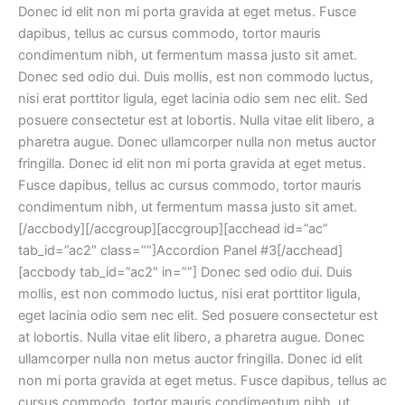
Donec id elit non mi porta gravida at eget metus. Fusce
dapibus, tellus ac cursus commodo, tortor mauris
condimentum nibh, ut fermentum massa justo sit amet.
Donec sed odio dui. Duis mollis, est non commodo luctus,
nisi erat porttitor ligula, eget lacinia odio sem nec elit. Sed
posuere consectetur est at lobortis. Nulla vitae elit libero, a
pharetra augue. Donec ullamcorper nulla non metus auctor
fringilla. Donec id elit non mi porta gravida at eget metus.
Fusce dapibus, tellus ac cursus commodo, tortor mauris
condimentum nibh, ut fermentum massa justo sit amet.
[/accbody][/accgroup][accgroup][acchead id=”ac”
tab_id=”ac2″ class=””]Accordion Panel #3[/acchead]
[accbody tab_id=”ac2″ in=””] Donec sed odio dui. Duis
mollis, est non commodo luctus, nisi erat porttitor ligula,
eget lacinia odio sem nec elit. Sed posuere consectetur est
at lobortis. Nulla vitae elit libero, a pharetra augue. Donec
ullamcorper nulla non metus auctor fringilla. Donec id elit
non mi porta gravida at eget metus. Fusce dapibus, tellus ac
cursus commodo, tortor mauris condimentum nibh, ut