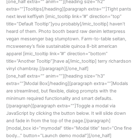
[one_half extra=”” anim=””][heading size=”h2″
extra=””]Tooltips[/heading][paragraph extra=””]Tight pants
next level keffiyeh [imic_tooltip link=”#” direction=”top”
title=”Default Tooltip”]you probably[/imic_tooltip] haven’t
heard of them. Photo booth beard raw denim letterpress
vegan messenger bag stumptown. Farm-to-table seitan,
mcsweeney’s fixie sustainable quinoa 8-bit american
apparel [imic_tooltip link=”#” direction=”bottom”
title=”Another Tooltip”]have a[/imic_tooltip] terry richardson
vinyl chambray.[/paragraph][/one_half]
[one_half extra=”” anim=””][heading size=”h3″
extra=””]Modal Box[/heading][paragraph extra=””]Modals
are streamlined, but flexible, dialog prompts with the
minimum required functionality and smart defaults.
[/paragraph][paragraph extra=””]Toggle a modal via
JavaScript by clicking the button below. It will slide down
and fade in from the top of the page.[/paragraph]
[modal_box id=”mymodal” title=”Modal title” text=”One fine
body…” button=”Launch demo modal”][/one_half]