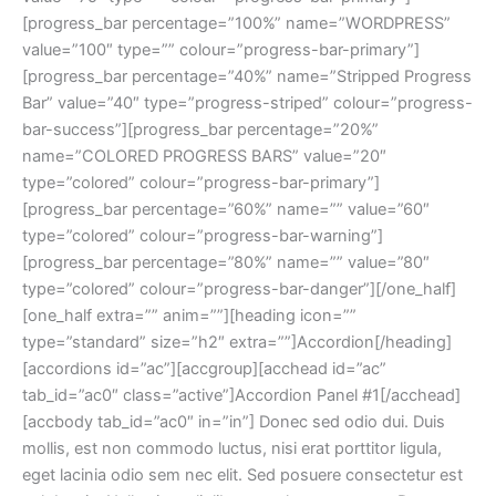
[progress_bar percentage=”100%” name=”WORDPRESS”
value=”100″ type=”” colour=”progress-bar-primary”]
[progress_bar percentage=”40%” name=”Stripped Progress
Bar” value=”40″ type=”progress-striped” colour=”progress-
bar-success”][progress_bar percentage=”20%”
name=”COLORED PROGRESS BARS” value=”20″
type=”colored” colour=”progress-bar-primary”]
[progress_bar percentage=”60%” name=”” value=”60″
type=”colored” colour=”progress-bar-warning”]
[progress_bar percentage=”80%” name=”” value=”80″
type=”colored” colour=”progress-bar-danger”][/one_half]
[one_half extra=”” anim=””][heading icon=””
type=”standard” size=”h2″ extra=””]Accordion[/heading]
[accordions id=”ac”][accgroup][acchead id=”ac”
tab_id=”ac0″ class=”active”]Accordion Panel #1[/acchead]
[accbody tab_id=”ac0″ in=”in”] Donec sed odio dui. Duis
mollis, est non commodo luctus, nisi erat porttitor ligula,
eget lacinia odio sem nec elit. Sed posuere consectetur est