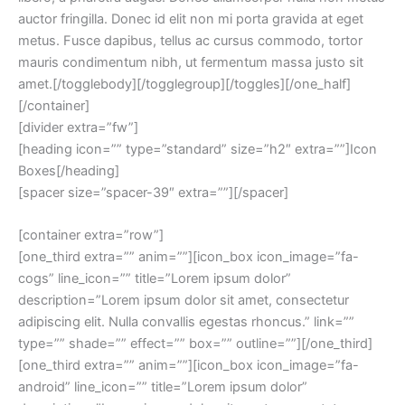
auctor fringilla. Donec id elit non mi porta gravida at eget
metus. Fusce dapibus, tellus ac cursus commodo, tortor
mauris condimentum nibh, ut fermentum massa justo sit
amet.[/togglebody][/togglegroup][/toggles][/one_half]
[/container]
[divider extra=”fw”]
[heading icon=”” type=”standard” size=”h2″ extra=””]Icon
Boxes[/heading]
[spacer size=”spacer-39″ extra=””][/spacer]
[container extra=”row”]
[one_third extra=”” anim=””][icon_box icon_image=”fa-
cogs” line_icon=”” title=”Lorem ipsum dolor”
description=”Lorem ipsum dolor sit amet, consectetur
adipiscing elit. Nulla convallis egestas rhoncus.” link=””
type=”” shade=”” effect=”” box=”” outline=””][/one_third]
[one_third extra=”” anim=””][icon_box icon_image=”fa-
android” line_icon=”” title=”Lorem ipsum dolor”