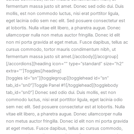
fermentum massa justo sit amet. Donec sed odio dui. Duis
mollis, est non commodo luctus, nisi erat porttitor ligula,
eget lacinia odio sem nec elit. Sed posuere consectetur est
at lobortis. Nulla vitae elit libero, a pharetra augue. Donec
ullamcorper nulla non metus auctor fringilla. Donec id elit
non mi porta gravida at eget metus. Fusce dapibus, tellus ac
cursus commodo, tortor mauris condimentum nibh, ut
fermentum massa justo sit amet.[/accbody][/accgroup]
[/accordions][heading icon=”” type=”standard” size=”h2″
extra=””]Toggles[/heading]
[toggles id=”sn”][togglegroup][togglehead id=”sn”
tab_id=”sn0″]Toggle Panel #1[/togglehead][togglebody
tab_id=”sn0″] Donec sed odio dui. Duis mollis, est non
commodo luctus, nisi erat porttitor ligula, eget lacinia odio
sem nec elit. Sed posuere consectetur est at lobortis. Nulla
vitae elit libero, a pharetra augue. Donec ullamcorper nulla
non metus auctor fringilla. Donec id elit non mi porta gravida
at eget metus. Fusce dapibus, tellus ac cursus commodo,