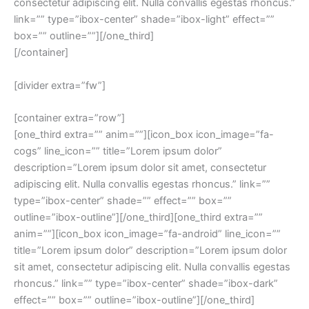
consectetur adipiscing elit. Nulla convallis egestas rhoncus.”
link=”” type=”ibox-center” shade=”ibox-light” effect=””
box=”” outline=””][/one_third]
[/container]
[divider extra=”fw”]
[container extra=”row”]
[one_third extra=”” anim=””][icon_box icon_image=”fa-
cogs” line_icon=”” title=”Lorem ipsum dolor”
description=”Lorem ipsum dolor sit amet, consectetur
adipiscing elit. Nulla convallis egestas rhoncus.” link=””
type=”ibox-center” shade=”” effect=”” box=””
outline=”ibox-outline”][/one_third][one_third extra=””
anim=””][icon_box icon_image=”fa-android” line_icon=””
title=”Lorem ipsum dolor” description=”Lorem ipsum dolor
sit amet, consectetur adipiscing elit. Nulla convallis egestas
rhoncus.” link=”” type=”ibox-center” shade=”ibox-dark”
effect=”” box=”” outline=”ibox-outline”][/one_third]