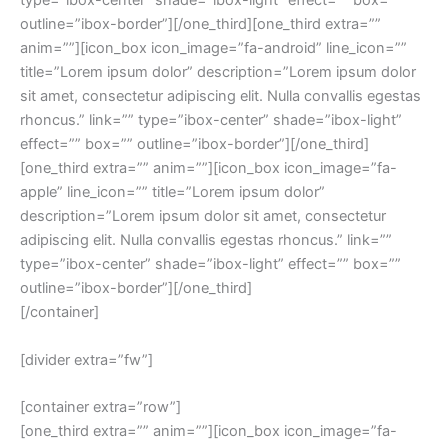
type=”ibox-center” shade=”ibox-light” effect=”” box=””
outline=”ibox-border”][/one_third][one_third extra=””
anim=””][icon_box icon_image=”fa-android” line_icon=””
title=”Lorem ipsum dolor” description=”Lorem ipsum dolor
sit amet, consectetur adipiscing elit. Nulla convallis egestas
rhoncus.” link=”” type=”ibox-center” shade=”ibox-light”
effect=”” box=”” outline=”ibox-border”][/one_third]
[one_third extra=”” anim=””][icon_box icon_image=”fa-
apple” line_icon=”” title=”Lorem ipsum dolor”
description=”Lorem ipsum dolor sit amet, consectetur
adipiscing elit. Nulla convallis egestas rhoncus.” link=””
type=”ibox-center” shade=”ibox-light” effect=”” box=””
outline=”ibox-border”][/one_third]
[/container]
[divider extra=”fw”]
[container extra=”row”]
[one_third extra=”” anim=””][icon_box icon_image=”fa-