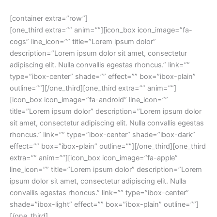
[container extra=”row”]
[one_third extra=”” anim=””][icon_box icon_image=”fa-
cogs” line_icon=”” title=”Lorem ipsum dolor”
description=”Lorem ipsum dolor sit amet, consectetur
adipiscing elit. Nulla convallis egestas rhoncus.” link=””
type=”ibox-center” shade=”” effect=”” box=”ibox-plain”
outline=””][/one_third][one_third extra=”” anim=””]
[icon_box icon_image=”fa-android” line_icon=””
title=”Lorem ipsum dolor” description=”Lorem ipsum dolor
sit amet, consectetur adipiscing elit. Nulla convallis egestas
rhoncus.” link=”” type=”ibox-center” shade=”ibox-dark”
effect=”” box=”ibox-plain” outline=””][/one_third][one_third
extra=”” anim=””][icon_box icon_image=”fa-apple”
line_icon=”” title=”Lorem ipsum dolor” description=”Lorem
ipsum dolor sit amet, consectetur adipiscing elit. Nulla
convallis egestas rhoncus.” link=”” type=”ibox-center”
shade=”ibox-light” effect=”” box=”ibox-plain” outline=””]
[/one_third]