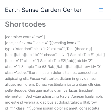
Skip
Earth Sense Garden Center
to
content
Shortcodes
[container extra=”row”]
[one_half extra=”” anim=””][heading icon=””
type=”standard” size=”h2″ extra=””]Tabs[/heading]
[tabs][tabh][tab id=”0″ class=”active”] Sample Tab #1 [/tab]
[tab id=”1″ class=””] Sample Tab #2[/tab][tab id=”2″
class=””] Sample Tab #3[/tab][/tabh][tabc][tabrow id=”0″
class=”active”]Lorem ipsum dolor sit amet, consectetur
adipiscing elit. Fusce velit tortor, dictum in gravida nec,
aliquet non lorem. Donec vestibulum justo a diam ultricies
pellentesque. Quisque mattis diam vel lacus tincidunt
elementum. Sed vitae adipiscing turpis. Aenean ligula nibh,
molestie id viverra a, dapibus at dolor.[/tabrow][tabrow
id=”1″ class=””]Lorem ipsum dolor sit amet, consectetur